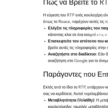
Πώς να Βρείτε το R
Η εύρεση του RTP ενός κουλοχέρη είνα
όπως το Rioace, παρέχουν αυτές τις π
Ελέγξτε τις πληροφορίες του παιχ
κάνοντας κλικ σε ένα κουμπί « i », 
Επισκεφτείτε τον ιστότοπο του κα
βρείτε αυτές τις πληροφορίες στην 
Αναζητήστε στο διαδίκτυο:
Εάν δε
αναζήτηση στο Google για το όνομα 
Παράγοντες που Επ
Εκτός από το ίδιο το RTP, υπάρχουν κ
σας να κερδίσετε. Αυτοί περιλαμβάνου
Μεταβλητότητα (Volatility):
Η μεταβ
κουλοχέρηδες χαμηλής μεταβλητότ