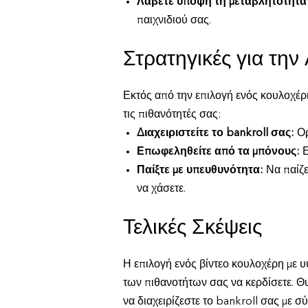
Λάβετε υπόψη τη μεταβλητότητα
παιχνιδιού σας.
Στρατηγικές για τη
Εκτός από την επιλογή ενός κουλοχέρ
τις πιθανότητές σας:
Διαχειριστείτε το bankroll σας:
Ορ
Επωφεληθείτε από τα μπόνους:
Ε
Παίξτε με υπευθυνότητα:
Να παίζε
να χάσετε.
Τελικές Σκέψεις
Η επιλογή ενός βίντεο κουλοχέρη με υ
των πιθανοτήτων σας να κερδίσετε. Θυ
να διαχειρίζεστε το bankroll σας με 