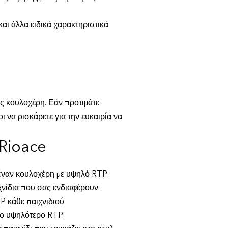
ι άλλα ειδικά χαρακτηριστικά
ός κουλοχέρη. Εάν προτιμάτε
ι να ρισκάρετε για την ευκαιρία να
 Rioace
 έναν κουλοχέρη με υψηλό RTP:
χνίδια που σας ενδιαφέρουν.
 κάθε παιχνιδιού.
το υψηλότερο RTP.