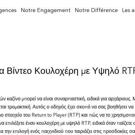
gences
Notre Engagement
Notre Différence
Les 
να Βίντεο Κουλοχέρη με Υψηλό RT
 καζίνο μπορεί να είναι συναρπαστική, ειδικά για αρχάριους. Με
ται τρομακτική. Αυτός ο οδηγός έχει σκοπό να σας βοηθήσει να
 στοιχείο του Return to Player (RTP) και πώς να το χρησιμοποι
να επιλέξετε έναν κουλοχέρη με υψηλό RTP, ειδικά όταν παίζετε
ια την επιλογή ενός παιχνιδιού που ταιριάζει στις προσδοκίες σα