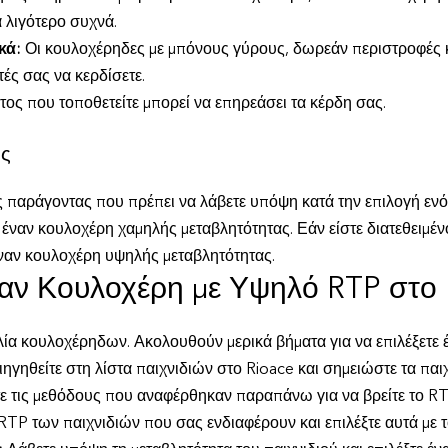
λιγότερο συχνά.
κά:
Οι κουλοχέρηδες με μπόνους γύρους, δωρεάν περιστροφές κα
ές σας να κερδίσετε.
τος που τοποθετείτε μπορεί να επηρεάσει τα κέρδη σας.
ας
ς παράγοντας που πρέπει να λάβετε υπόψη κατά την επιλογή εν
ε έναν κουλοχέρη χαμηλής μεταβλητότητας. Εάν είστε διατεθειμένο
έναν κουλοχέρη υψηλής μεταβλητότητας.
ναν Κουλοχέρη με Υψηλό RTP στο
ιλία κουλοχέρηδων. Ακολουθούν μερικά βήματα για να επιλέξετε
ηγηθείτε στη λίστα παιχνιδιών στο Rioace και σημειώστε τα παι
 τις μεθόδους που αναφέρθηκαν παραπάνω για να βρείτε το RTP
RTP των παιχνιδιών που σας ενδιαφέρουν και επιλέξτε αυτά με 