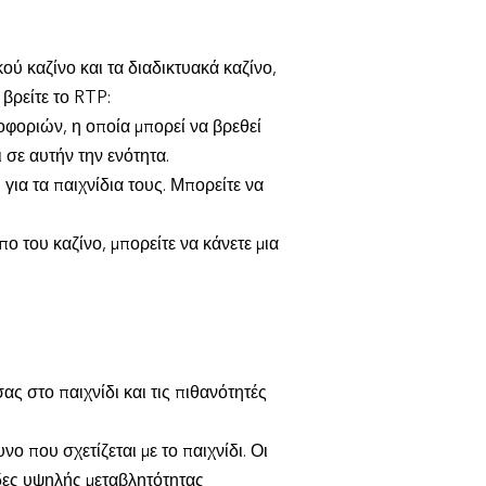
ύ καζίνο και τα διαδικτυακά καζίνο,
 βρείτε το RTP:
φοριών, η οποία μπορεί να βρεθεί
ι σε αυτήν την ενότητα.
ια τα παιχνίδια τους. Μπορείτε να
ο του καζίνο, μπορείτε να κάνετε μια
ς στο παιχνίδι και τις πιθανότητές
 που σχετίζεται με το παιχνίδι. Οι
ες υψηλής μεταβλητότητας