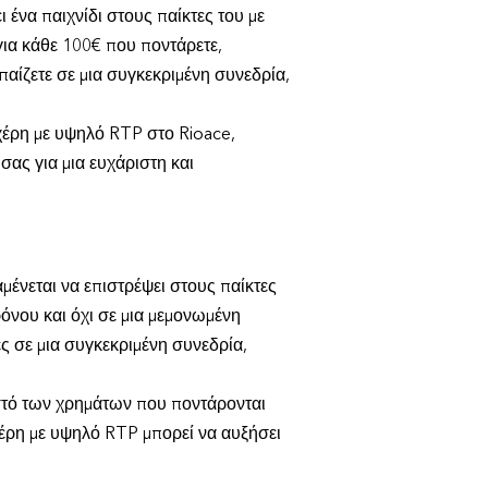
 ένα παιχνίδι στους παίκτες του με
για κάθε 100€ που ποντάρετε,
παίζετε σε μια συγκεκριμένη συνεδρία,
χέρη με υψηλό RTP στο Rioace,
σας για μια ευχάριστη και
ένεται να επιστρέψει στους παίκτες
όνου και όχι σε μια μεμονωμένη
ες σε μια συγκεκριμένη συνεδρία,
οστό των χρημάτων που ποντάρονται
χέρη με υψηλό RTP μπορεί να αυξήσει