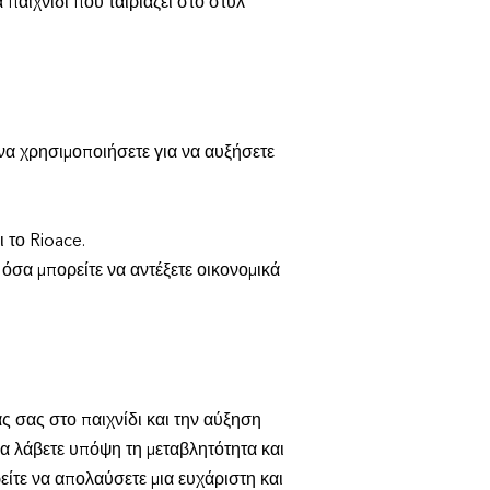
 παιχνίδι που ταιριάζει στο στυλ
να χρησιμοποιήσετε για να αυξήσετε
 το Rioace.
όσα μπορείτε να αντέξετε οικονομικά
ς σας στο παιχνίδι και την αύξηση
να λάβετε υπόψη τη μεταβλητότητα και
είτε να απολαύσετε μια ευχάριστη και